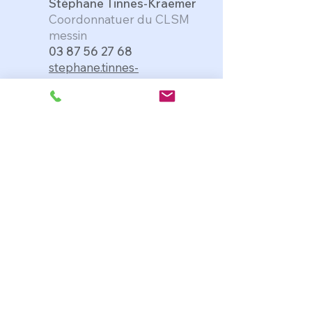
Stéphane Tinnes-Kraemer
Coordonnatuer du CLSM
messin
03 87 56 27 68
stephane.tinnes-
kraemer@epsm-metz-jury.fr
Conseil messin de santé
mentale
www.sante-mentale-
territoire-messin.fr
Recevoir la lettre 
d'information
S'inscrire