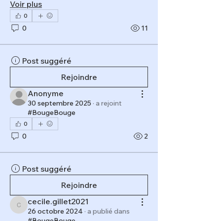
Voir plus
0
0
11
Post suggéré
Rejoindre
Anonyme
30 septembre 2025
·
a rejoint
#BougeBouge
0
0
2
Post suggéré
Rejoindre
cecile.gillet2021
cecile.gillet2021
26 octobre 2024
·
a publié dans
#BougeBouge