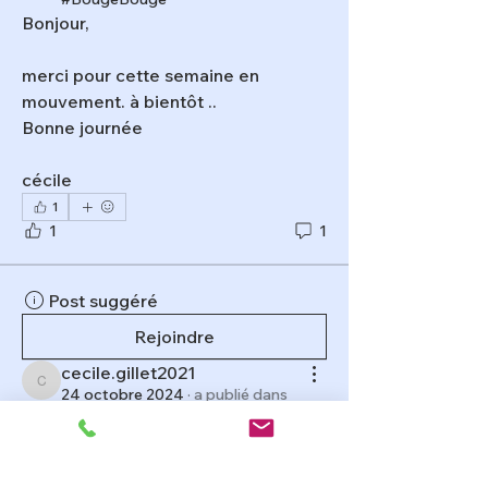
Bonjour,
merci pour cette semaine en 
mouvement. à bientôt ..
Bonne journée 
cécile
1
1
1
Post suggéré
Rejoindre
cecile.gillet2021
cecile.gillet2021
24 octobre 2024
·
a publié dans
#BougeBouge
Bonjour Camille, bonjour à tous!
Est-ce que je rêve? est-ce une 