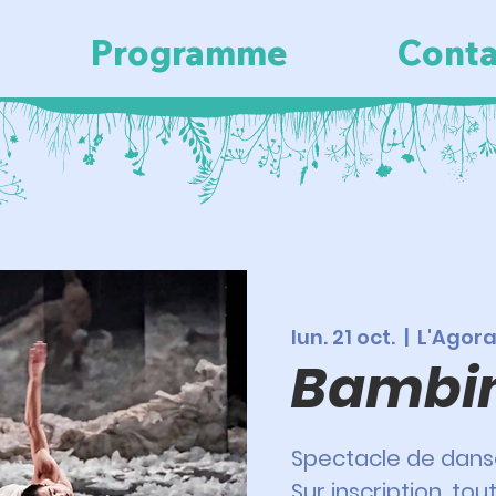
Programme
Conta
lun. 21 oct.
  |  
L'Agor
Bambi
Spectacle de dan
Sur inscription, tout