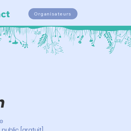
ct
Organisateurs
a
n
se
 public [gratuit].