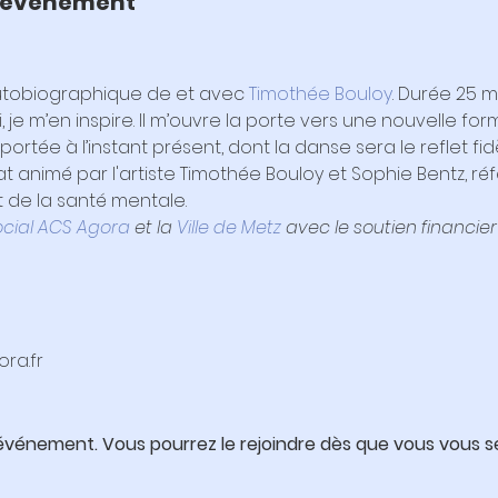
 l'événement
utobiographique de et avec 
Timothée Bouloy
. Durée 25 m
 je m’en inspire. Il m’ouvre la porte vers une nouvelle form
ortée à l’instant présent, dont la danse sera le reflet fidè
 animé par l'artiste Timothée Bouloy et Sophie Bentz, référ
de la santé mentale.
ocial ACS Agora
 et la 
Ville de Metz
 avec le soutien financier
ra.fr
 événement. Vous pourrez le rejoindre dès que vous vous se