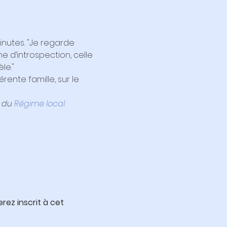
inutes. "Je regarde 
e d’introspection, celle 
le." 
ente famille, sur le 
 du 
Régime local 
rez inscrit à cet