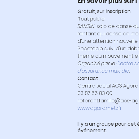
En savoir plus sur
Gratuit, sur inscription.
Tout public.
BAMBIN
, solo de danse a
l’enfant qui danse en moi,
d’une attention nouvelle p
Spectacle suivi d'un débat
thème du mouvement et 
Organisé par le 
Centre s
d'assurance maladie
.
Contact
Centre social ACS Agora
03 87 55 83 00
referent.famille@acs-ago
www.agora.metz.fr
Il y a un groupe pour cet
événement.