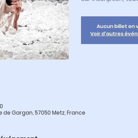
Aucun billet en
Voir d'autres év
00
e de Gargan, 57050 Metz, France