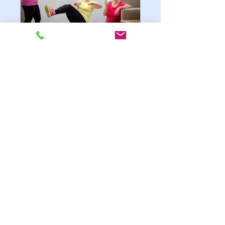
#BougeBouge
Public
•
893 membres
Rejoindre
CONTACT
Stéphane Tinnes-Kraemer